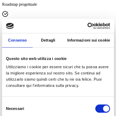
Roadmap progettuale
Piano di lavoro operativo per iniziare
Il nostro team ti contatterà per confermare l'appuntamento
Consenso
Dettagli
Informazioni sui cookie
Nome e Cognome *
Email *
Telefono
Questo sito web utilizza i cookie
Azienda
Utilizziamo i cookie per essere sicuri che tu possa avere
la migliore esperienza sul nostro sito. Se continui ad
Messaggio
utilizzarlo siamo quindi certi che tu ne sia felice. Puoi
Invia Richiesta
consultare qui l'informativa sulla privacy.
Inviando il form accetti la nostra
privacy policy
. Ti contatteremo per
confermare un appuntamento.
Selezione
Necessari
del
consenso